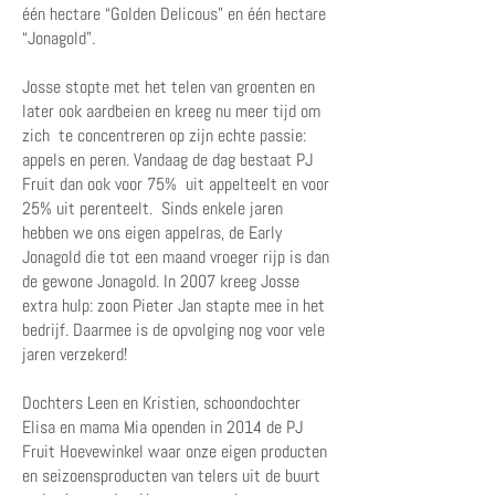
één hectare “Golden Delicous” en één hectare
“Jonagold”.
​
Josse stopte met het telen van groenten en
later ook aardbeien en kreeg nu meer tijd om
zich te concentreren op zijn echte passie:
appels en peren. Vandaag de dag bestaat PJ
Fruit dan ook voor 75% uit appelteelt en voor
25% uit perenteelt. Sinds enkele jaren
hebben we ons eigen appelras, de Early
Jonagold die tot een maand vroeger rijp is dan
de gewone Jonagold. In 2007 kreeg Josse
extra hulp: zoon Pieter Jan stapte mee in het
bedrijf. Daarmee is de opvolging nog voor vele
jaren verzekerd!
Dochters Leen en Kristien, schoondochter
Elisa en mama Mia openden in 2014 de PJ
Fruit Hoevewinkel waar onze eigen producten
en seizoensproducten van telers uit de buurt