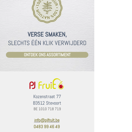
VERSE SMAKEN,
SLECHTS ÉÉN KLIK VERWIJDERD
ONTDEK ONS ASSORTIMENT
Kozenstraat 77
B3512 Stevoort
BE
1010 718 719
nfo@pjfruit.be
i
0483 99 46 49