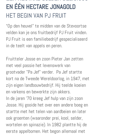
EN ÉÉN HECTARE JONAGOLD
HET BEGIN VAN PJ FRUIT
“Op den heuvel” te midden van de Stevoortse
velden kan je ons frui tbedrijf PJ Fruit vinden.
PJ Fruit is een familiebedrijf gespecialiseerd
in de teelt van appels en peren.
Fruitteler Josse en zoon Pieter Jan zetten
met veel passie het levenswerk van
grootvader "Pa Jef" verder. Pa Jef startte
kort na de Tweede Wereldoorlog, in 1947, met
zijn eigen landbouwbedrijf. Hij teelde koeien
en varkens en bewerkte zijn akkers.
In de jaren ’70 kreeg Jef hulp van zijn zoon
Josse. Hij gooide het over een andere boeg en
startte met het telen van aardbeien en later
ook groenten (waaronder prei, kool, selder,
wortelen en spinazie). In 1982 plantte hij de
eerste appelbomen. Het begon allemaal met