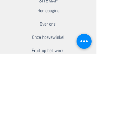
SITEMAP
Homepagina
Over ons
Onze hoevewinkel
Fruit op het werk
Onze recepten
Contacteer ons
BESTEL ONLINE
BELEEF PJ FRUIT
Bezoek PJ Fruit