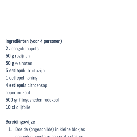
Ingrediënten (voor 4 personen)
2
 Jonagold appels
50 g
 rozijnen
50 g
 walnoten
5 eetlepel
s fruitazijn
1 eetlepel
 honing
4 eetlepel
s citroensap
peper en zout
500 gr
 fijngesneden rodekool 
10 cl
 olijfolie
Bereidingswijze
Doe de (ongeschilde) in kleine blokjes 
gesneden appels in een grote slakom, 