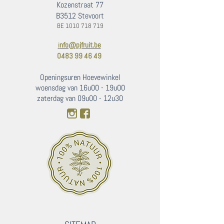
Kozenstraat 77
B3512 Stevoort
BE
1010 718 719
nfo@pjfruit.be
i
0483 99 46 49
Openingsuren Hoevewinkel
woensdag van 16u00 - 19u00
zaterdag van 09u00 - 12u30